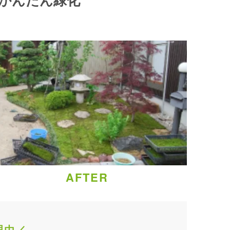
かんたん緑化
AFTER
理由／