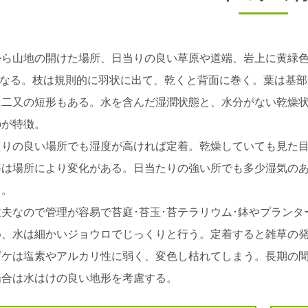
から山地の開けた場所、日当りの良い草原や道端、岩上に黄緑色
になる。枝は規則的に羽状に出て、乾くと背面に巻く。葉は基部
に二又の短形もある。水を含んだ湿潤状態と、水分がない乾燥
のが特徴。
たりの良い場所でも湿度が高ければ定着。乾燥していても見た
等は場所により変化がある。日当たりの強い所でも多少湿気の
る。
丈夫なので管理が容易で苔庭･苔玉･苔テラリウム･鉢やプランタ
め、水は細かいジョウロでじっくりと行う。定着すると雑草の
ゴケは塩素やアルカリ性に弱く、変色し枯れてしまう。長期の
場合は水はけの良い地形を考慮する。