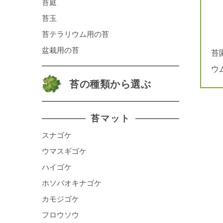
苔庭
苔玉
苔テラリウム用の苔
盆栽用の苔
苔
ウ
苔の種類から選ぶ
苔マット
スナゴケ
ウマスギゴケ
ハイゴケ
ホソバオキナゴケ
カモジゴケ
フロウソウ