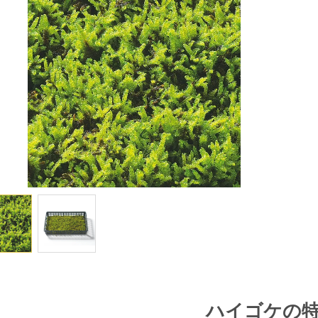
フデゴケ
イワダレゴケ
ヒノキゴケ
フジノマンネング
コウヤノマンネング
タマゴケ
フデゴケ
カサゴケ
ハイゴケの