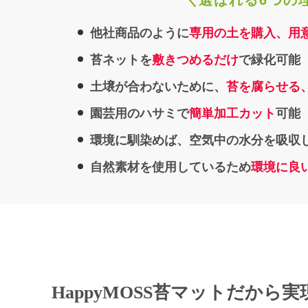
他社商品のように
専用の土を購入、用
苔ネットを
敷きつめるだけ
で緑化可能
土壌が合わないために、
苔を腐らせる
園芸用のハサミで
簡単加工カット
可能
環境に馴染めば、空気中の水分を吸収
自然素材を使用しているため
環境に良
HappyMOSS苔マット
だから実