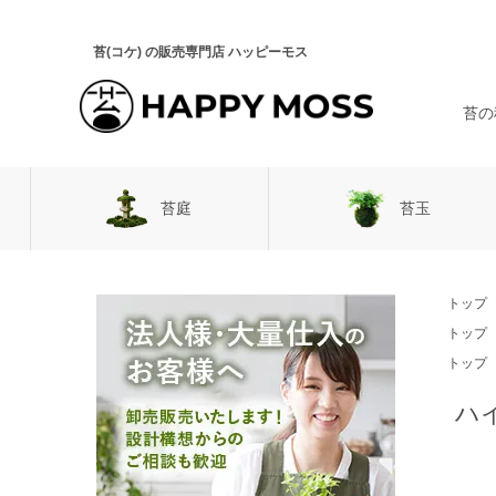
苔(コケ) の販売専門店 ハッピーモス
苔の
苔庭
苔玉
日向の苔
トップ
スナゴケ
トップ
トップ
ハ
3種ス