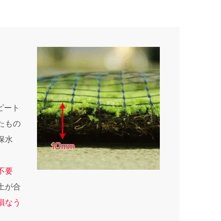
ピート
たもの
保水
不要
土が合
損なう