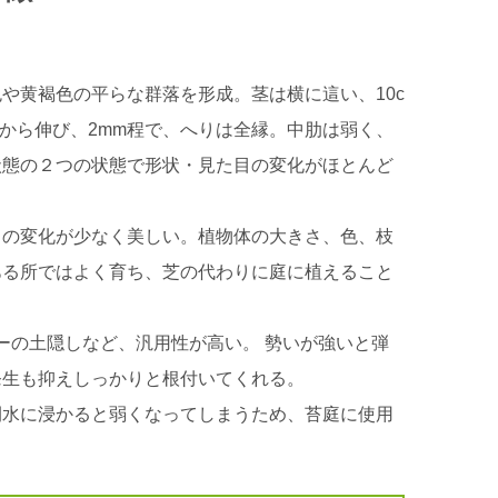
や黄褐色の平らな群落を形成。茎は横に這い、10c
から伸び、2mm程で、へりは全縁。中肋は弱く、
状態の２つの状態で形状・見た目の変化がほとんど
目の変化が少なく美しい。植物体の大きさ、色、枝
ある所ではよく育ち、芝の代わりに庭に植えること
ーの土隠しなど、汎用性が高い。 勢いが強いと弾
発生も抑えしっかりと根付いてくれる。
間水に浸かると弱くなってしまうため、苔庭に使用