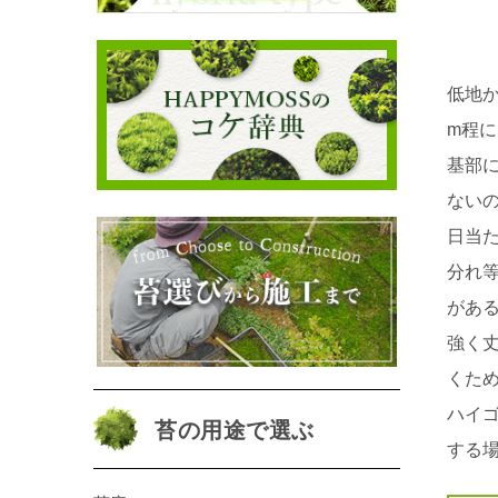
低地
m程
基部
ない
日当
分れ
があ
強く
くた
ハイ
苔の用途で選ぶ
する