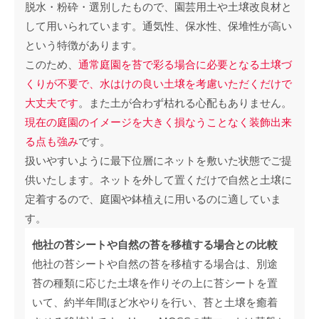
脱水・粉砕・選別したもので、園芸用土や土壌改良材と
して用いられています。通気性、保水性、保堆性が高い
という特徴があります。
このため、
通常庭園を苔で彩る場合に必要となる土壌づ
くりが不要で、水はけの良い土壌を考慮いただくだけで
大丈夫です
。また土が合わず枯れる心配もありません。
現在の庭園のイメージを大きく損なうことなく装飾出来
る点も強み
です。
扱いやすいように最下位層にネットを敷いた状態でご提
供いたします。ネットを外して置くだけで自然と土壌に
定着するので、庭園や鉢植えに用いるのに適していま
す。
他社の苔シートや自然の苔を移植する場合との比較
他社の苔シートや自然の苔を移植する場合は、別途
苔の種類に応じた土壌を作りその上に苔シートを置
いて、約半年間ほど水やりを行い、苔と土壌を癒着