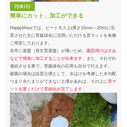
POINT03
簡単にカット、加工ができる
HappyMossでは、ピートモス上(厚さ15mm～20m)に生
育させた主に苔庭緑化に活用いただける苔マットを各種
ご用意しております。
非常に基盤（苔生育基盤）が薄いため、
園芸用のはさみ
などで簡単に加工することが出来ます
。また、それぞれ
連続させる事で、苔庭緑化の応用も自分で行えます。
庭園の場合は設置土壌として、水はけを考慮した水勾配
つまり水たまりができない土壌があれば、その上に
苔マ
ットを置くだけで苔緑化が完了します
。