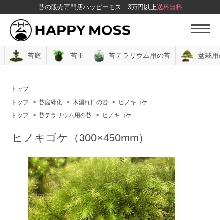
苔の販売専門店ハッピーモス
3万円以上
送料無料
苔庭
苔玉
苔テラリウム用の苔
盆栽用
トップ
トップ
>
苔庭緑化
>
木漏れ日の苔
>
ヒノキゴケ
トップ
>
苔テラリウム用の苔
>
ヒノキゴケ
ヒノキゴケ（300×450mm）