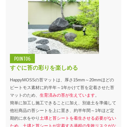
POINT06
すぐに苔の彩りを楽しめる
HappyMOSSの苔マットは、厚さ15mm～20mmほどの
ピートモス素材に約半年～1年かけて苔を定着させた苔
マットのため、
生育済みの苔が生えています
。
簡単に加工し施工できることに加え、別途土を準備して
他社商品の苔シートを上に置き、約半年間～1年ほど定
期的に水をやり
土壌と苔シートを着生させる必要がない
ため、土壌と苔シートが定着する過程の失敗リスクがな