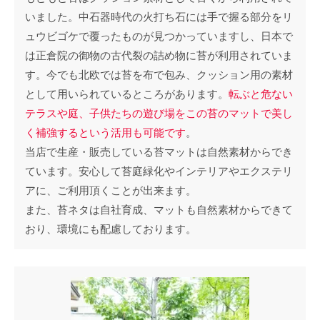
いました。中石器時代の火打ち石には手で握る部分をリ
ュウビゴケで覆ったものが見つかっていますし、日本で
は正倉院の御物の古代裂の詰め物に苔が利用されていま
す。今でも北欧では苔を布で包み、クッション用の素材
として用いられているところがあります。
転ぶと危ない
テラスや庭、子供たちの遊び場をこの苔のマットで美し
く補強するという活用も可能です
。
当店で生産・販売している苔マットは自然素材からでき
ています。安心して苔庭緑化やインテリアやエクステリ
アに、ご利用頂くことが出来ます。
また、苔ネタは自社育成、マットも自然素材からできて
おり、環境にも配慮しております。