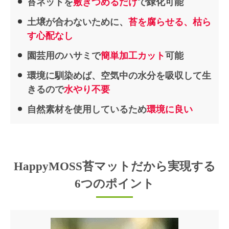
苔ネットを
敷きつめるだけ
で緑化可能
土壌が合わないために、
苔を腐らせる、枯ら
す心配なし
園芸用のハサミで
簡単加工カット
可能
環境に馴染めば、空気中の水分を吸収して生
きるので
水やり不要
自然素材を使用しているため
環境に良い
HappyMOSS苔マット
だから実現する
6つのポイント