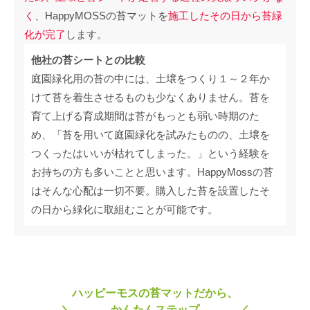
く
、HappyMOSSの苔マットを
施工したその日から苔緑
化が完了
します。
他社の苔シートとの比較
庭園緑化用の苔の中には、土壌をつくり１～２年か
けて苔を着生させるものも少なくありません。苔を
育て上げる育成期間は苔がもっとも弱い時期のた
め、「苔を用いて庭園緑化を試みたものの、土壌を
つくったはいいが枯れてしまった。」という経験を
お持ちの方も多いことと思います。HappyMossの苔
はそんな心配は一切不要。購入した苔を設置したそ
の日から緑化に取組むことが可能です。
ハッピーモスの苔マットだから、
かんたんステップ