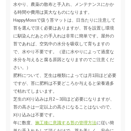
水やり、農薬の散布と手入れ、メンテナンスにかか
る時間や費用は莫大なものになります。
HappyMossで扱う苔マットは、日当たりに注意して
苔を選んで頂く必要はありますが、苔を設置し環境
に馴染んだあとの手入れは非常に簡単です。屋外の
苔であれば、空気中の水分を吸収して育ちますの
で、水やり不要です。（逆に水やりによって過度な
水分を与えると腐る原因となりますのでご注意くだ
さい。）
肥料について、芝生は種類によっては月1回ほど必要
ですが、苔に肥料は不要どころか与えると栄養過多
で枯れてしまいます。
芝生の刈り込みは月2～3回ほど必要になりますが、
苔の高さは一定以上の高さになることはないので、
刈り込みは不要です。
年に数度、
施工後に意識する苔の管理方法
に従い簡
単な手入れをして頂くだけで、苔を美しく、安全に