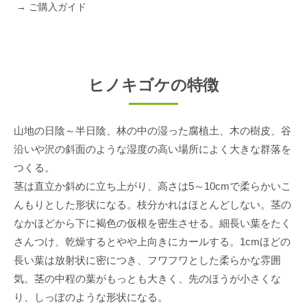
→ ご購入ガイド
ヒノキゴケの特徴
山地の日陰～半日陰、林の中の湿った腐植土、木の樹皮、谷
沿いや沢の斜面のような湿度の高い場所によく大きな群落を
つくる。
茎は直立か斜めに立ち上がり、高さは5～10cmで柔らかいこ
んもりとした形状になる。枝分かれはほとんどしない。茎の
なかほどから下に褐色の仮根を密生させる。細長い葉をたく
さんつけ、乾燥するとやや上向きにカールする。1cmほどの
長い葉は放射状に密につき、フワフワとした柔らかな雰囲
気。茎の中程の葉がもっとも大きく、先のほうが小さくな
り、しっぽのような形状になる。