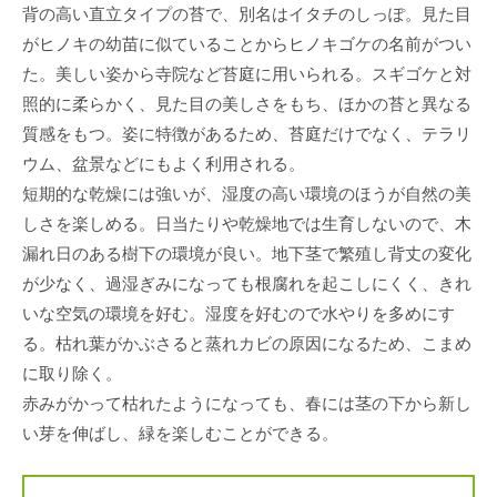
背の高い直立タイプの苔で、別名はイタチのしっぽ。見た目
がヒノキの幼苗に似ていることからヒノキゴケの名前がつい
た。美しい姿から寺院など苔庭に用いられる。スギゴケと対
照的に柔らかく、見た目の美しさをもち、ほかの苔と異なる
質感をもつ。姿に特徴があるため、苔庭だけでなく、テラリ
ウム、盆景などにもよく利用される。
短期的な乾燥には強いが、湿度の高い環境のほうが自然の美
しさを楽しめる。日当たりや乾燥地では生育しないので、木
漏れ日のある樹下の環境が良い。地下茎で繁殖し背丈の変化
が少なく、過湿ぎみになっても根腐れを起こしにくく、きれ
いな空気の環境を好む。湿度を好むので水やりを多めにす
る。枯れ葉がかぶさると蒸れカビの原因になるため、こまめ
に取り除く。
赤みがかって枯れたようになっても、春には茎の下から新し
い芽を伸ばし、緑を楽しむことができる。