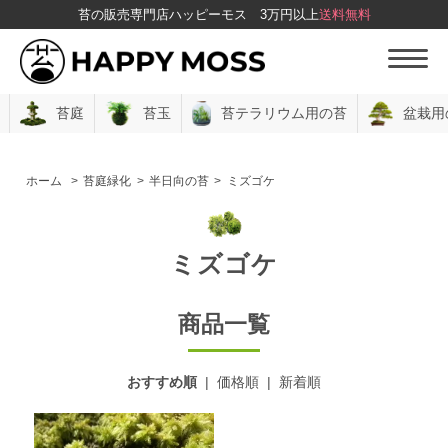
苔の販売専門店ハッピーモス
3万円以上
送料無料
苔庭
苔玉
苔テラリウム用の苔
盆栽用
ホーム
>
苔庭緑化
>
半日向の苔
>
ミズゴケ
ミズゴケ
商品一覧
おすすめ順
|
価格順
|
新着順