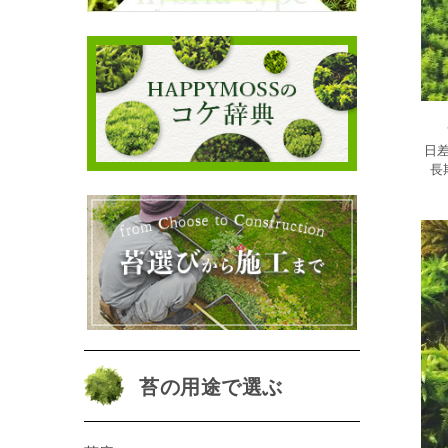
日
長
苔の用途で選ぶ