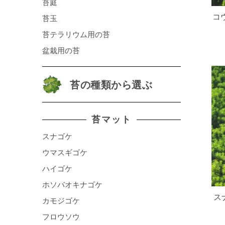
苔庭
コ
苔玉
苔テラリウム用の苔
盆栽用の苔
苔の種類から選ぶ
苔マット
スナゴケ
ウマスギゴケ
ハイゴケ
ホソバオキナゴケ
ス
カモジゴケ
フロウソウ