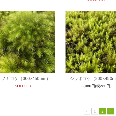
ヒノキゴケ（300×450mm）
シッポゴケ（300×450
SOLD OUT
3,080円(税280円)
<
1
2
>