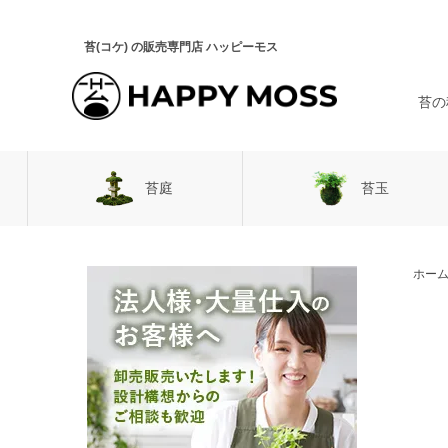
苔(コケ) の販売専門店 ハッピーモス
苔の
苔庭
苔玉
日向の苔
ホー
スナゴケ
3種ス