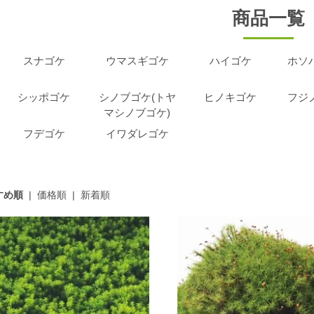
フデゴケ
イワダレゴケ
ヒノキゴケ
商品一覧
フジノマンネング
コウヤノマンネング
スナゴケ
ウマスギゴケ
ハイゴケ
ホソ
タマゴケ
フデゴケ
シッポゴケ
シノブゴケ(トヤ
ヒノキゴケ
フジ
マシノブゴケ)
カサゴケ
フデゴケ
イワダレゴケ
すめ順
|
価格順
|
新着順