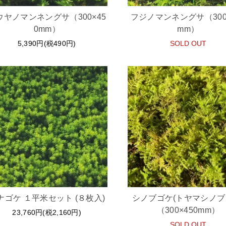
ウヤノマンネングサ（300×45
フジノマンネングサ（300×
0mm）
mm）
5,390円(税490円)
SOLD OUT
ナゴケ １平米セット (８枚入)
シノブゴケ(トヤマシノブ
（300×450mm）
23,760円(税2,160円)
SOLD OUT