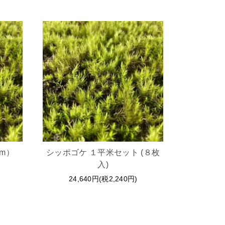
mm）
シッポゴケ １平米セット (８枚
入)
24,640円(税2,240円)