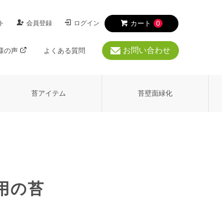
ト
会員登録
ログイン
カート
0
お問い合わせ
様の声
よくある質問
苔アイテム
苔壁面緑化
明るい日陰の苔
イワダレゴケ
)
用の苔
ゴケ)