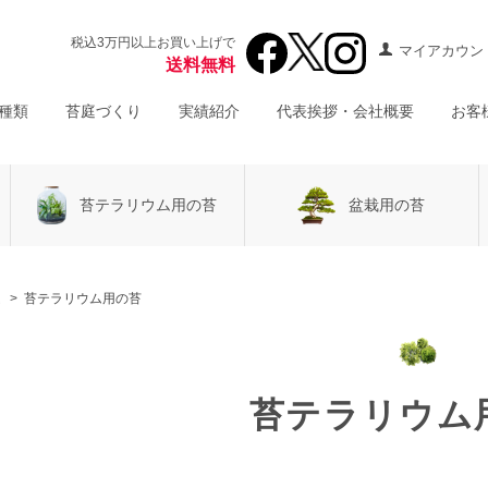
税込3万円以上お買い上げで
マイアカウン
送料無料
種類
苔庭づくり
実績紹介
代表挨拶・会社概要
お客
苔テラリウム用の苔
盆栽用の苔
半日向の苔
木漏れ日の苔
スナゴケ
ホソバオキナゴケ
ウマスギゴケ
ム
>
苔テラリウム用の苔
ハイゴケ
ホソバオキナゴケ
ウマスギゴケ
ホソバオキナゴケ
カモジゴケ
フロウソウ
ハイゴケ
カモジゴケ
シッポゴケ
シノブゴケ(トヤマシノブゴケ
ミズゴケ
フロウソウ
苔テラリウム
ヒノキゴケ
フジノマンネングサ
2種スナゴケ・ハイゴケ
シッポゴケ
コウヤノマンネングサ
タマゴケ
ナゴケ・ハイゴケ・ウマスギゴケ
シノブゴケ(トヤマシノブ