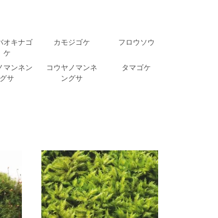
サ
サ
バオキナゴ
カモジゴケ
フロウソウ
ケ
ノマンネン
コウヤノマンネ
タマゴケ
グサ
ングサ