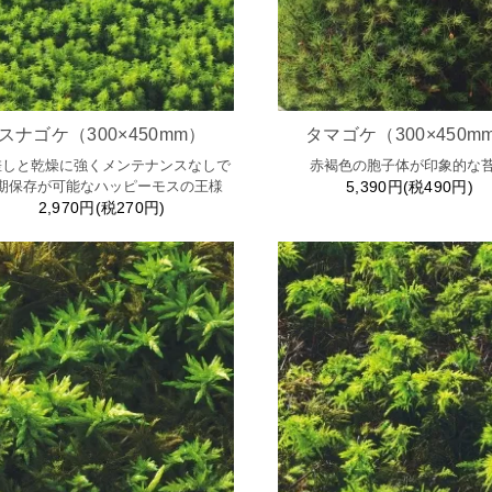
スナゴケ（300×450mm）
タマゴケ（300×450m
差しと乾燥に強くメンテナンスなしで
赤褐色の胞子体が印象的な
期保存が可能なハッピーモスの王様
5,390円(税490円)
2,970円(税270円)