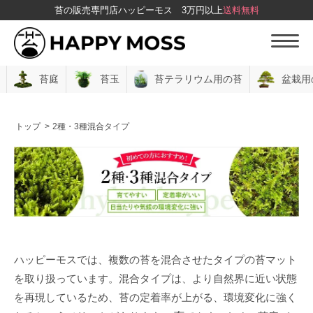
苔の販売専門店ハッピーモス
3万円以上
送料無料
苔庭
苔玉
苔テラリウム用の苔
盆栽用
トップ
>
2種・3種混合タイプ
ハッピーモスでは、複数の苔を混合させたタイプの苔マット
を取り扱っています。混合タイプは、より自然界に近い状態
を再現しているため、苔の定着率が上がる、環境変化に強く