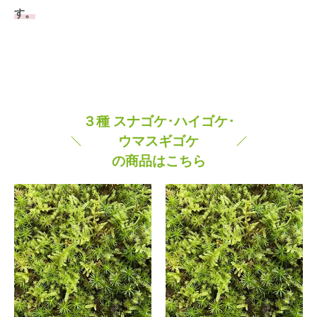
す。
３種 スナゴケ･ハイゴケ･
ウマスギゴケ
の商品はこちら