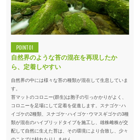
POINT01
自然界のような苔の混在を再現したか
ら、定着しやすい
自然界の中には様々な苔の種類が混在して生息していま
す。
苔マットのコロニー(群生)は胞子の引っかかりがよく、
コロニーを足場にして定着を促進します。スナゴケ･ハ
イゴケの2種類、スナゴケ･ハイゴケ･ウマスギゴケの3種
類が混在のハイブリッドタイプを施工し、雄株雌株が交
配して自然に生えた苔は、その環境により合致し、少々
のことでは枯れたりしません。