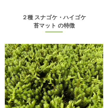
２種 スナゴケ・ハイゴケ
苔マット の特徴