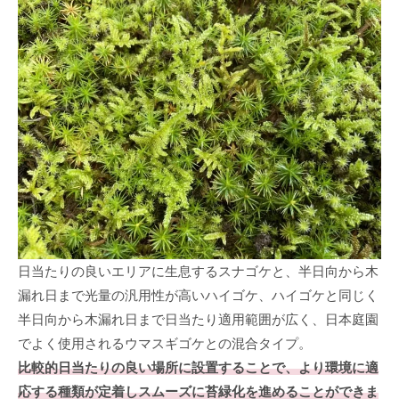
日当たりの良いエリアに生息するスナゴケと、半日向から木
漏れ日まで光量の汎用性が高いハイゴケ、ハイゴケと同じく
半日向から木漏れ日まで日当たり適用範囲が広く、日本庭園
でよく使用されるウマスギゴケとの混合タイプ。
比較的日当たりの良い場所に設置することで、より環境に適
応する種類が定着しスムーズに苔緑化を進めることができま